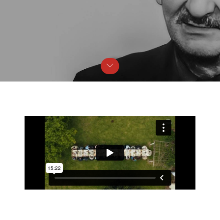
Nossa História
Na essência da marca, Paulo Geremia trouxe a 
autenticidade e a originalidade da iguaria típica da 
imigração italiana na região, o galeto al primo canto.

A ave jovem, de aproximadamente 500 gramas, 
finamente temperada, é assada em brasa e servida 
com sopa de capeletti e pão colonial, saladas de radicci 