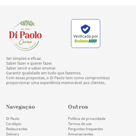
com bacon, de folhas verdes e de batata com 
maionese, polenta frita e brustolada, massas e 
molhos.
Verificada por
Ser simples e eficaz.
Saber fazer e querer fazer.
Saber servir e saber ensinar.
Garantir qualidade em tudo que fazemos.
Com essas propostas, o Di Paolo tem como compromisso
proporcionar uma experiência memorável aos clientes.
Nossa História
Navegação
Outros
Crocante por fora e suculento por dentro, o Galeto Di 
Di Paolo
Política de privacidade
Paolo difunde e perpetua a cultura da imigração 
Cardápio
Termos de uso
italiana no Rio Grande do Sul. Pela qualidade da 
Restaurantes
Perguntas frequentes
cozinha e pelo sabor, foi eleito por mais de 10 anos 
Delivery
Aniversariantes
consecutivos pelo Guia Quatro Rodas o melhor galeto 