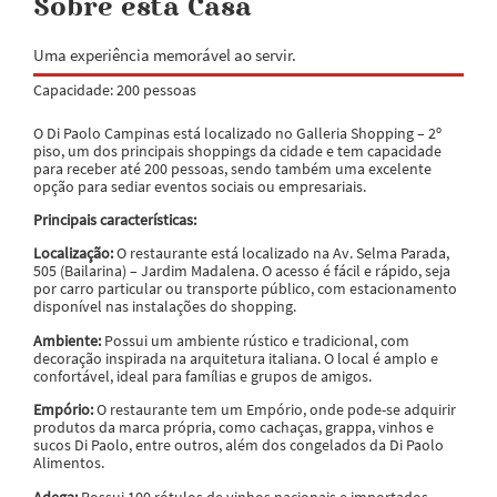
Sobre esta Casa
Uma experiência memorável ao servir.
Capacidade: 200 pessoas
O Di Paolo Campinas está localizado no Galleria Shopping – 2º
piso, um dos principais shoppings da cidade e tem capacidade
para receber até 200 pessoas, sendo também uma excelente
opção para sediar eventos sociais ou empresariais.
Principais características:
Localização:
O restaurante está localizado na Av. Selma Parada,
505 (Bailarina) – Jardim Madalena. O acesso é fácil e rápido, seja
por carro particular ou transporte público, com estacionamento
disponível nas instalações do shopping.
Ambiente:
Possui um ambiente rústico e tradicional, com
decoração inspirada na arquitetura italiana. O local é amplo e
confortável, ideal para famílias e grupos de amigos.
Empório:
O restaurante tem um Empório, onde pode-se adquirir
produtos da marca própria, como cachaças, grappa, vinhos e
sucos Di Paolo, entre outros, além dos congelados da Di Paolo
Alimentos.
Adega:
Possui 100 rótulos de vinhos nacionais e importados.