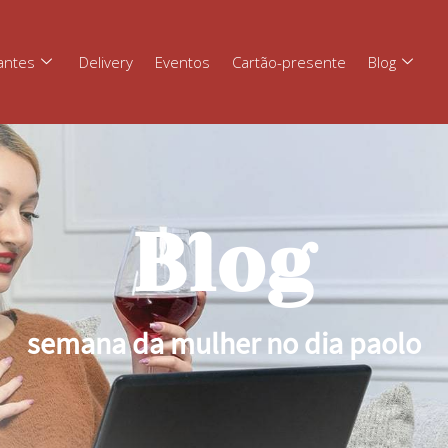
antes
Delivery
Eventos
Cartão-presente
Blog
Blog
semana da mulher no dia paolo