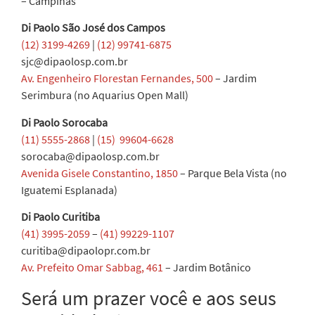
– Campinas
Di Paolo São José dos Campos
(12) 3199-4269
|
(12) 99741-6875
sjc@dipaolosp.com.br
Av. Engenheiro Florestan Fernandes, 500
– Jardim
Serimbura (no Aquarius Open Mall)
Di Paolo Sorocaba
(11) 5555-2868
|
(15) 99604-6628
sorocaba@dipaolosp.com.br
Avenida Gisele Constantino, 1850
– Parque Bela Vista (no
Iguatemi Esplanada)
Di Paolo Curitiba
(41) 3995-2059
–
(41) 99229-1107
curitiba@dipaolopr.com.br
Av. Prefeito Omar Sabbag, 461
– Jardim Botânico
Será um prazer você e aos seus