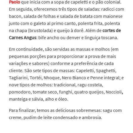
Paolo
que inicia com a sopa de capeletti e o pão colonial.
Em seguida, oferecemos três tipos de saladas: radicci com
bacon, salada de folhas e salada de batata com maionese
junto com o galeto al primo canto, polenta frita, polenta
na chapa (brustolada) e queijo à dorê. Além de
cortes de
Carnes Angus
: bife ancho ou denver e linguiça toscana.
Em continuidade, são servidas as massas e molhos (em
pequenas porções para proporcionar a prova de mais
variações e sabores) conforme a preferência de cada
cliente. São sete tipos de massas: Capeletti, Spaghetti,
Tagliarini, Tortéi, Nhoque, Nero Bianco e Penne integral; e
nove tipos de molhos: tradicional, ragu costela,
pomodoro, tomate seco, funghi, quatro queijos, Noccioli
,
manteiga e sálvia, alho e óleo.
Para finalizar, temos as deliciosas sobremesas: sagu com
creme, pudim de leite condensado e ambrosia.