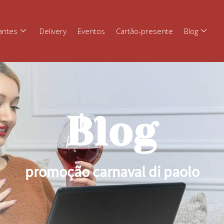
antes
Delivery
Eventos
Cartão-presente
Blog
Blog
promoção carnaval di paolo